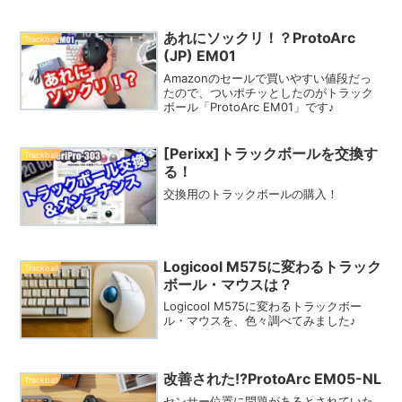
TB550【Amazon.co.jp限定モデル】
【Amazon.co.jp...
あれにソックリ！？ProtoArc
Trackball
(JP) EM01
Amazonのセールで買いやすい値段だっ
たので、ついポチッとしたのがトラック
ボール「ProtoArc EM01」です♪
[Perixx]トラックボールを交換す
Trackball
る！
交換用のトラックボールの購入！
Logicool M575に変わるトラック
Trackball
ボール・マウスは？
Logicool M575に変わるトラックボー
ル・マウスを、色々調べてみました♪
改善された!?ProtoArc EM05-NL
Trackball
センサー位置に問題があるとされていた