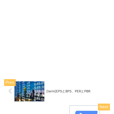
[term]EPSとBPS、PERとPBR