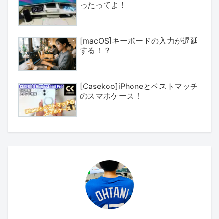
ったってよ！
[macOS]キーボードの入力が遅延
する！？
[Casekoo]iPhoneとベストマッチ
のスマホケース！