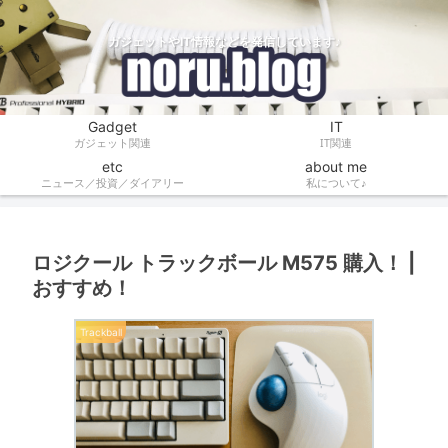
ガジェットやIT情報などを発信しています♪
Gadget
IT
ガジェット関連
IT関連
etc
about me
ニュース／投資／ダイアリー
私について♪
ロジクール トラックボール M575 購入！ |
おすすめ！
Trackball