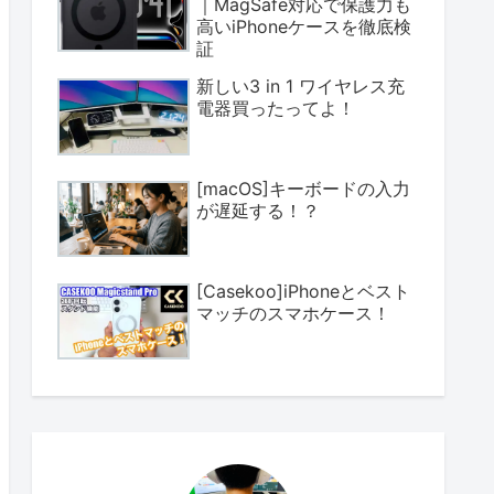
｜MagSafe対応で保護力も
高いiPhoneケースを徹底検
証
新しい3 in 1 ワイヤレス充
電器買ったってよ！
[macOS]キーボードの入力
が遅延する！？
[Casekoo]iPhoneとベスト
マッチのスマホケース！