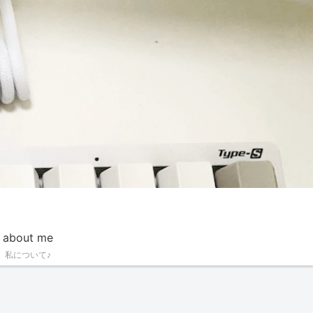
about me
私について♪
dget
Audio
Audio