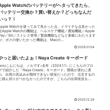
Apple Watchのバッテリーがヘタってきたら、
バッテリー交換か？買い替えか？どっちなんだ
いっ？！
Apple Watchを使ってみて良かった点、イマイチな点良かった
点Apple Watchの機能は、ヘルスケア機能／通知機能／Apple
Pay／Siri／ストレス管理／緊急機能などなど多岐にわたります
が、ボクの使いたかった機能は、Macの...
2026.01.04
やっと届いたよぉ！Naya Create キーボード
noruこんにちは、ノルです♪去年（2024.1.1）にこちらのブロ
グで紹介した「Naya Create」キーボード。開発が遅れに遅
れ、出荷の見込みが期待できない状況だったので、注文するの
に踏ん切りがつかなかったのですが、こちらの出荷状況を...
2025.12.29