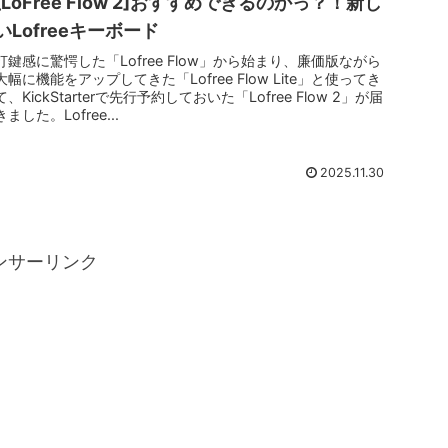
[LoFree Flow 2]おすすめできるのかっ？！新し
いLofreeキーボード
打鍵感に驚愕した「Lofree Flow」から始まり、廉価版ながら
大幅に機能をアップしてきた「Lofree Flow Lite」と使ってき
て、KickStarterで先行予約しておいた「Lofree Flow 2」が届
きました。Lofree...
2025.11.30
ンサーリンク