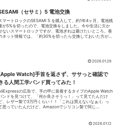
SESAMI（セサミ）5 電池交換
スマートロックのSESAMI 5 を購入して、約1年4ヶ月、電池残
量が5%を切ったので、電池交換をしました。今や生活に欠か
せないスマートロックですが、電池ぎれは避けたいところ。巷
のネット情報では、「約30%を切ったら交換しておいた方が良
い」...
2026.01.29
[Apple Watch]手首を返さず、ササっと確認で
きる人間工学バンド買ってみた！
AliExpressの広告で、手の甲に装着するタイプのApple Watch
バンドを見つけて、「何か良さそうっ！」って見てたんだけ
ど、レザー製で3万円くらい！！「これは買えないなぁ:(」っ
て思っていたんだけど、Amazonでシリコン製で同じ...
2026.01.12