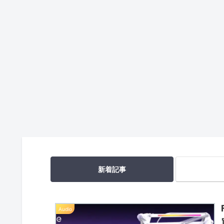
SESAMI（セサ
HHKB（日本語
[macOS
ミ）5 電池交
配列）に代わ
Sequoia]お勧
換
るJIS配列キー
め初期設定
ボードを探し
は、これっ！
たいっ！
（マウス/壁
Audio
HHKB
Razer
紙/Dock/ロッ
ク解除編）
[AliExpress]S
[DOMIKEY]
[Razer
ONY WH-
HHKB用サード
Synapse]Raz
1000XM4 イヤ
パーティキー
r Huntsman
ーパッドを交
キャップでお
miniのキーレ
換する！
洒落に！
イアウトをカ
スタマイズす
る！
新着記事
Audio