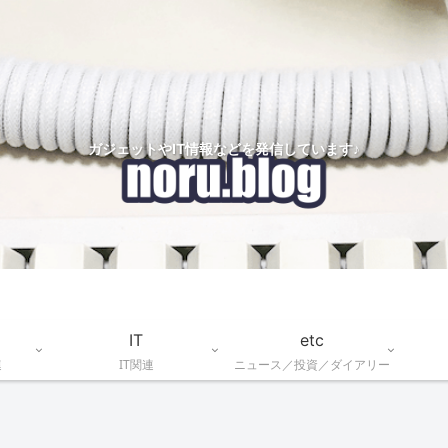
ガジェットやIT情報などを発信しています♪
IT
etc
連
IT関連
ニュース／投資／ダイアリー
IT
Keyboard
Trackball
Ga