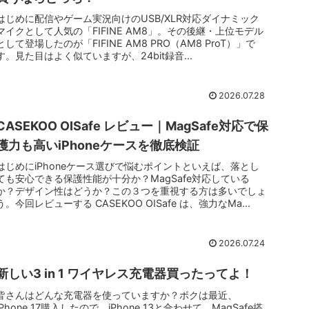
はじめに配信やゲーム実況向けのUSB/XLR対応ダイナミック
マイクとして人気の「FIFINE AM8」。その後継・上位モデル
として登場したのが「FIFINE AM8 PRO（AM8 ProT）」で
す。見た目はよく似ていますが、24bit録音...
2026.07.28
CASEKOO OISafe レビュー｜MagSafe対応で保
護力も高いiPhoneケースを徹底検証
はじめにiPhoneケース選びで悩むポイントといえば、落とし
ても安心できる保護性能が十分か？MagSafe対応している
か？デザイン性はどうか？この３つを重視する方は多いでしょ
う。今回レビューする CASEKOO OISafe は、強力なMa...
2026.07.24
新しい3 in 1 ワイヤレス充電器買ったってよ！
皆さんはどんな充電器を使っていますか？ボクは最近、
iPhone 17購入したので、iPhone 13と合わせて、MagSafe搭