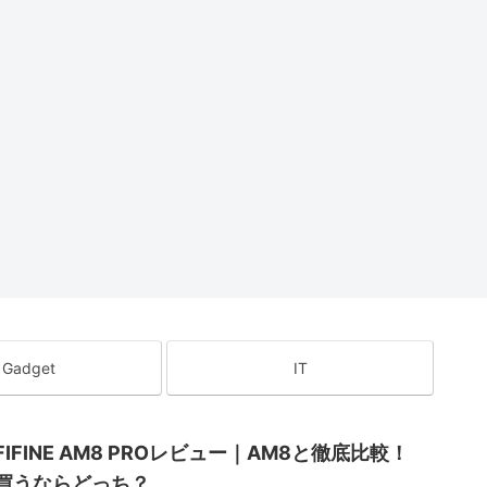
[Google
HHKBに負けな
改善された!?
テ
Calendar]七五
い魅力があ
ProtoArc
必
三が祝日
る！NiZ X99
EM05-NL
ウ
に？？？
Pro！
Keyboard
HHKB
NuPhy
Ma
HHKBのキーキ
NuPhy「NUT
[keyboard]ア
[m
ャップを交換
YPE F1」キー
e
ビエイターコ
ュ
してみた![無刻
ボード機能レ
ネクター付き
プ
印化]
ビュー
USBケーブル
に
でお洒落に!
Gadget
IT
FIFINE AM8 PROレビュー｜AM8と徹底比較！
買うならどっち？