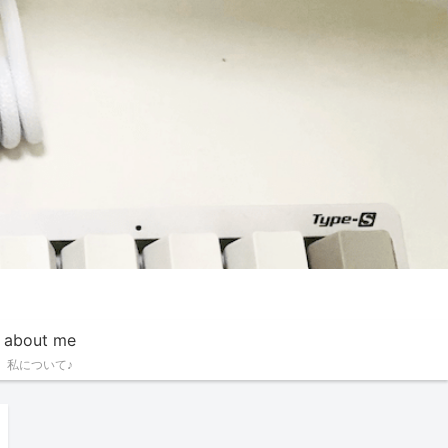
about me
私について♪