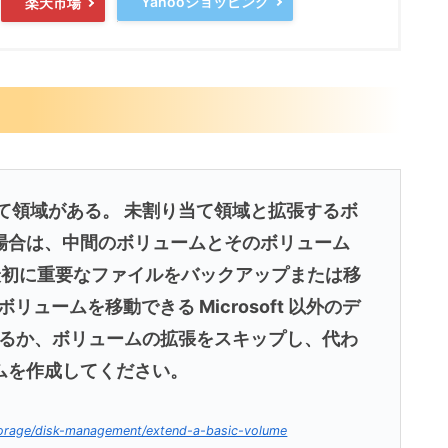
Yahooショッピング
楽天市場
当て領域がある。 未割り当て領域と拡張するボ
場合は、中間のボリュームとそのボリューム
最初に重要なファイルをバックアップまたは移
ュームを移動できる Microsoft 以外のデ
するか、ボリュームの拡張をスキップし、代わ
ムを作成してください。
storage/disk-management/extend-a-basic-volume