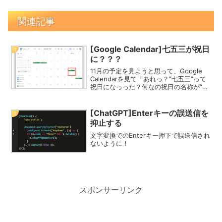
関連記事
[Google Calendar]七五三が祝日
IT
に？？？
11月の予定を見ようと思って、Google
Calendarを見て「あれっ？”七五三”って
祝日になっった？何なの祝日の名称が”七
五三”に変わった？」って、パラレルワー
ルドに迷い込んだ感覚になりました。
Google Calendarの「日本の...
[ChatGPT]Enterキーの誤送信を
IT
抑止する
文字変換でのEnterキー押下で誤送信され
ないように！
スポンサーリンク