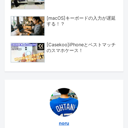
[macOS]キーボードの入力が遅延
する！？
[Casekoo]iPhoneとベストマッチ
のスマホケース！
noru